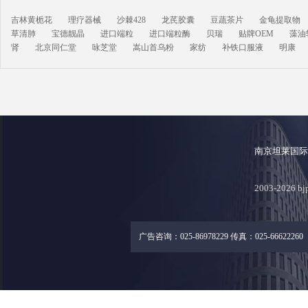
吉林黄栀花
理疗器械
沙棘428
龙芪胶囊
豆蔬茶片
金龟提取物
草清肺
宝德靓晶
进口端粒
进口端粒酶
贝瑞
贴牌OEM
藻油
肾
北京同仁堂
咏芝堂
嵩山首乌粉
家纺
补铁口服液
明康
南京坦莱国
2003-2026
广告咨询：025-86978229 传真：025-66622260