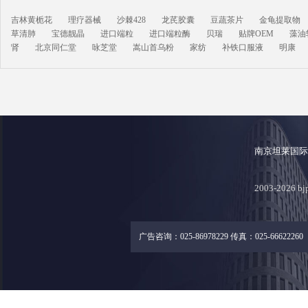
吉林黄栀花
理疗器械
沙棘428
龙芪胶囊
豆蔬茶片
金龟提取物
草清肺
宝德靓晶
进口端粒
进口端粒酶
贝瑞
贴牌OEM
藻油
肾
北京同仁堂
咏芝堂
嵩山首乌粉
家纺
补铁口服液
明康
南京坦莱国
2003-2026
广告咨询：025-86978229 传真：025-66622260